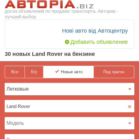
доска объявлений по продаже транспорта. Авториа -
лучший выбор
Нові авто від Автоцентру
Добавить объявление
30 новых Land Rover на бензине
Все
Б/у
Новые
авто
Под пригон
×