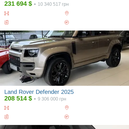
231 694
$
•
10 340 517
грн
Land Rover Defender 2025
208 514
$
•
9 306 000
грн