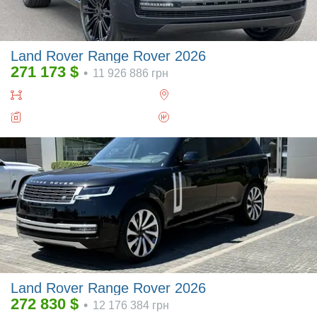
Land Rover Range Rover 2026
271 173
$
•
11 926 886
грн
Land Rover Range Rover 2026
272 830
$
•
12 176 384
грн