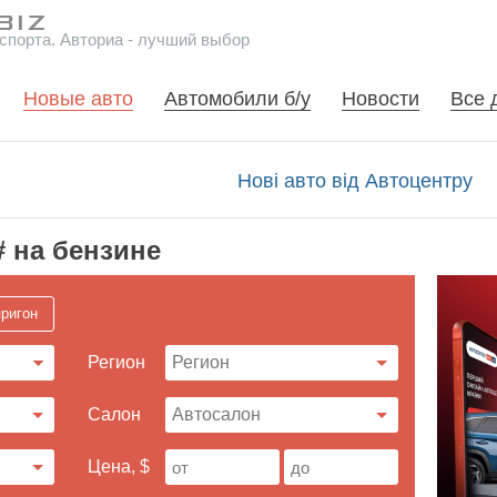
спорта. Авториа - лучший выбор
Новые авто
Автомобили б/у
Новости
Все 
Нові авто від Автоцентру
# на бензине
ригон
Регион
Cалон
Цена, $