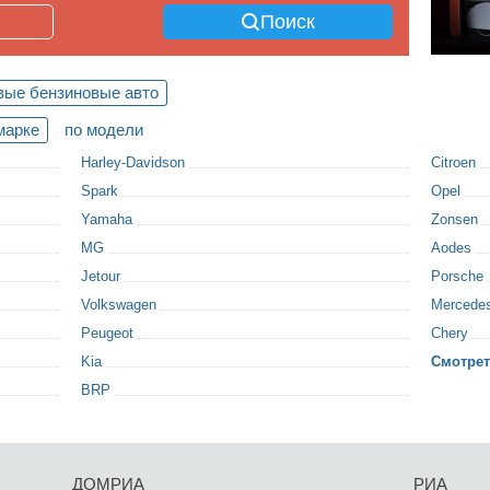
Поиск
вые бензиновые авто
марке
по модели
Harley-Davidson
Citroen
Spark
Opel
Yamaha
Zonsen
MG
Aodes
Jetour
Porsche
Volkswagen
Mercede
Peugeot
Chery
Kia
Смотрет
BRP
ДОМРИА
РИА