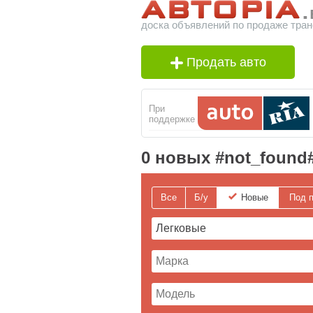
доска объявлений по продаже тран
Продать авто
При
поддержке
0 новых #not_found
Все
Б/у
Новые
Под п