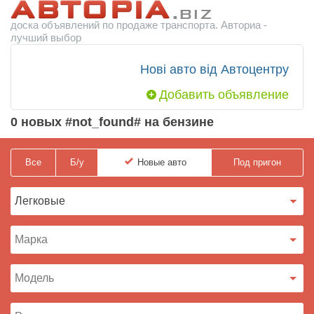
доска объявлений по продаже транспорта. Авториа -
лучший выбор
Нові авто від Автоцентру
Добавить объявление
0 новых #not_found# на бензине
Все
Б/у
Новые
авто
Под пригон