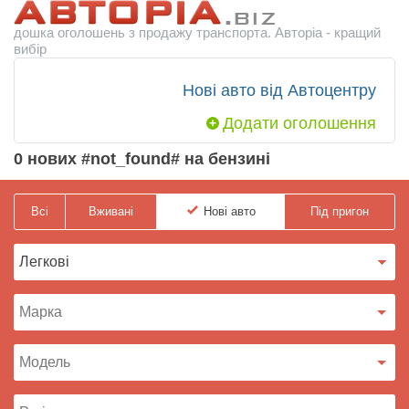
дошка оголошень з продажу транспорта. Авторіа - кращий
вибір
Нові авто від Автоцентру
Додати оголошення
0 нових #not_found# на бензині
Всі
Вживані
Нові
авто
Під пригон