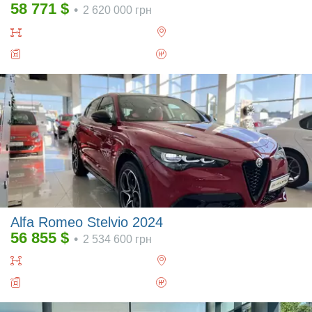
58 771
$
•
2 620 000
грн
Alfa Romeo Stelvio 2024
56 855
$
•
2 534 600
грн