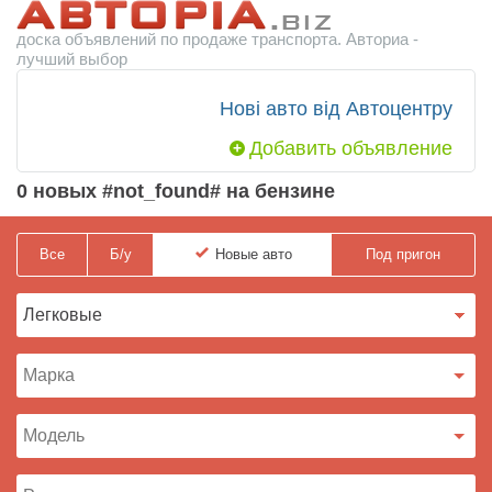
доска объявлений по продаже транспорта. Авториа -
лучший выбор
Нові авто від Автоцентру
Добавить объявление
0 новых #not_found# на бензине
Все
Б/у
Новые
авто
Под пригон