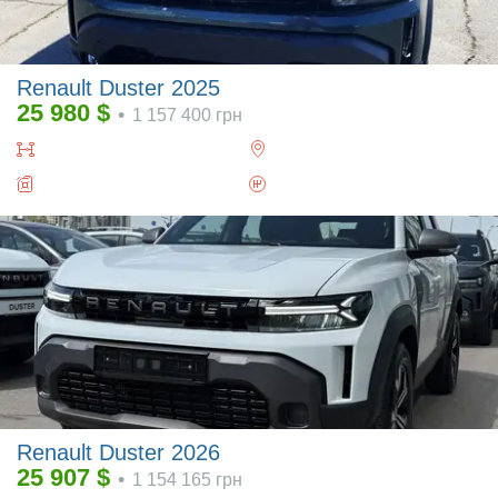
Renault Duster 2025
25 980
$
•
1 157 400
грн
Renault Duster 2026
25 907
$
•
1 154 165
грн