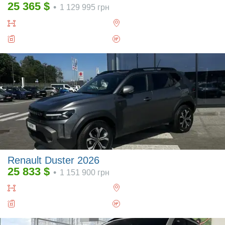
25 365
$
•
1 129 995
грн
Renault Duster 2026
25 833
$
•
1 151 900
грн