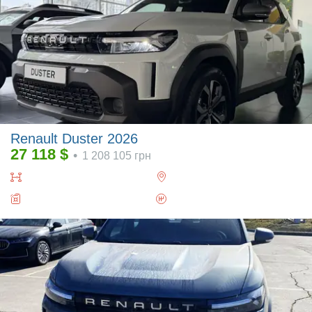
Renault Duster 2026
27 118
$
•
1 208 105
грн