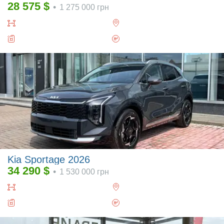
28 575
$
•
1 275 000
грн
Kia Sportage 2026
34 290
$
•
1 530 000
грн