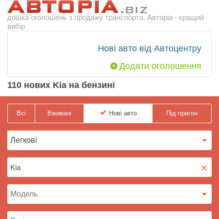
дошка оголошень з продажу транспорта. Авторіа - кращий
вибір
Нові авто від Автоцентру
Додати оголошення
110 нових Kia на бензині
Всі
Вживані
Нові
авто
Під пригон
×