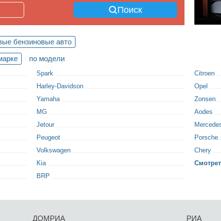
Поиск
вые бензиновые авто
марке
по модели
Spark
Citroen
Harley-Davidson
Opel
Yamaha
Zonsen
MG
Aodes
Jetour
Mercede
Peugeot
Porsche
Volkswagen
Chery
Kia
Смотрет
BRP
ДОМРИА
РИА