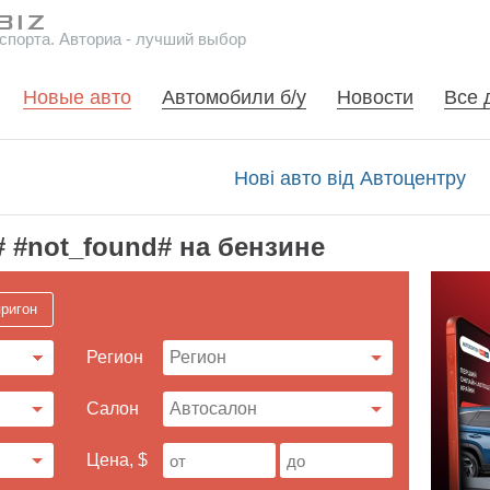
спорта. Авториа - лучший выбор
Новые авто
Автомобили б/у
Новости
Все 
Нові авто від Автоцентру
 #not_found# на бензине
ригон
Регион
Cалон
Цена, $