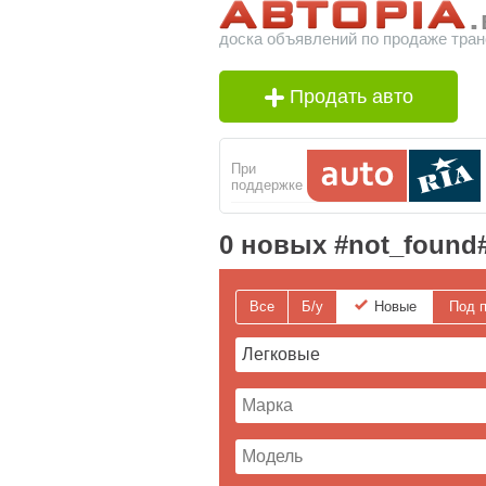
доска объявлений по продаже тран
Продать авто
При
поддержке
0 новых #not_found#
Все
Б/у
Новые
Под п