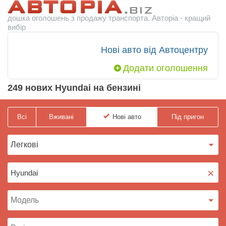
дошка оголошень з продажу транспорта. Авторіа - кращий
вибір
Нові авто від Автоцентру
Додати оголошення
249 нових Hyundai на бензині
Всі
Вживані
Нові
авто
Під пригон
×