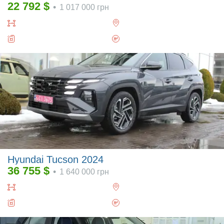
22 792
$
•
1 017 000
грн
Hyundai Tucson 2024
36 755
$
•
1 640 000
грн