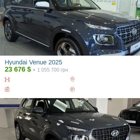
Hyundai Venue 2025
23 676
$
•
1 055 700
грн