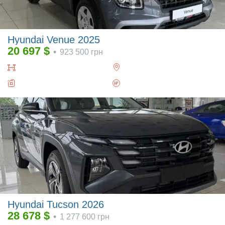
Hyundai Venue 2025
20 697
$
•
923 500
грн
Hyundai Tucson 2026
28 678
$
•
1 277 600
грн