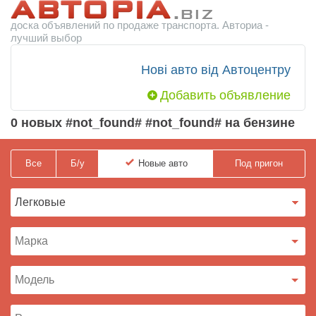
доска объявлений по продаже транспорта. Авториа -
лучший выбор
Нові авто від Автоцентру
Добавить объявление
0 новых #not_found# #not_found# на бензине
Все
Б/у
Новые
авто
Под пригон