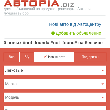
доска объявлений по продаже транспорта. Авториа -
лучший выбор
Нові авто від Автоцентру
Добавить объявление
0 новых #not_found# #not_found# на бензине
Все
Б/у
Новые
авто
Под пригон